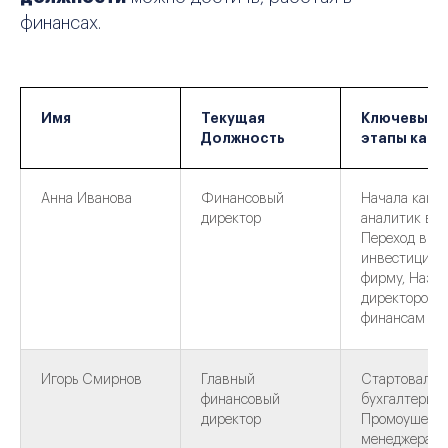
финансах.
Имя
Текущая
Ключевые
Должность
этапы кар
Анна Иванова
Финансовый
Начала как
директор
аналитик в б
Переход в
инвестицион
фирму, Назн
директором 
финансам
Игорь Смирнов
Главный
Стартовал в
финансовый
бухгалтерии,
директор
Промоушен д
менеджера п