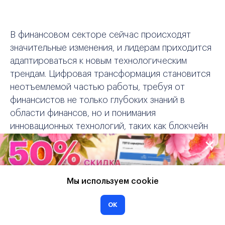
В финансовом секторе сейчас происходят
значительные изменения, и лидерам приходится
адаптироваться к новым технологическим
трендам. Цифровая трансформация становится
неотъемлемой частью работы, требуя от
финансистов не только глубоких знаний в
области финансов, но и понимания
инновационных технологий, таких как блокчейн
и искусственный интеллект. Эти инструменты не
только оптимизируют процессы, но и
открывают новые возможности для
стратегического планирования и анализа
Мы используем cookie
данных.
ОК
Будущее финансовых лидеров тесно связано с