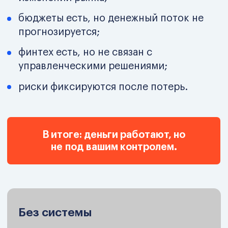
риски считаются заранее, а не
«по факту»;
ликвидность прогнозируется, а не
угадывается;
финтех усиливает контроль, а не
создаёт шум.
Вы управляете капиталом. Капитал
больше не управляет вами.
МВА: Управление
инвестициями и
финансовыми
технологиями