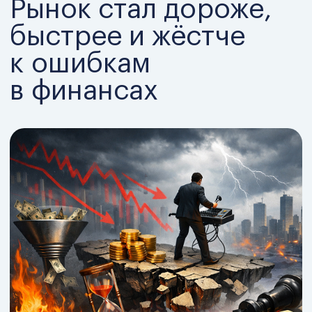
Цена ошибки в инвестициях выросла.
Ликвидность стала ограничением.
Деньги без модели = риск.
Ручное управление ломается первым.
В таких условиях ручное управление
не масштабируется. Оно ломается
первым.
Если вы это видите —
проблема
не в рынках и
не в технологиях
…а в том, как принимаются
инвестиционные решения.