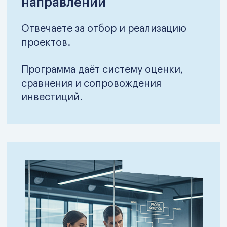
Модуль 2. Стратегия
Связь стратегии бизнеса и инвестиционных
решений: куда инвестировать, от чего
отказаться и как выстраивать рост
без потери устойчивости.
Модуль 3. Менеджмент
Системное управление процессами,
проектами и изменениями — без ручного
контроля и «пожарного режима».
Модуль 4. Экономика и
финансы
Финансовая логика бизнеса: как формируется
прибыль, ликвидность и стоимость компании,
и где реально возникают финансовые риски.