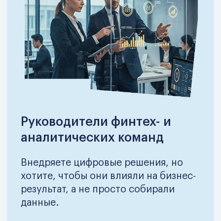
Модуль 5. Бизнес-среда
Внешние факторы, регуляторика,
макроэкономика и отраслевые риски,
которые напрямую влияют на
инвестиционные решения.
Модуль 6. HR-менеджмент
Люди как инвестиция: управленческие
роли, компетенции, мотивация и
ответственность в инвестиционных и
финансовых командах.
Модуль 7. Маркетинг
Оценка маркетинга через
инвестиционную призму: ROMI, LTV,
влияние спроса и каналов на доходность
капитала.