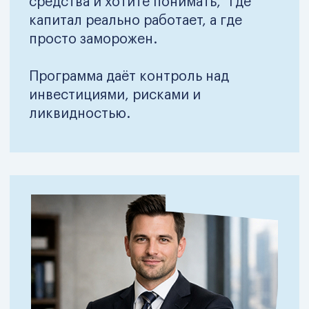
С какими задачами
приходят на курс и с
чем уходят в итоге
Это не учебные примеры. Это
реальные ситуации руководителей,
отвечающих за капитал, инвестиции,
риски и устойчивость бизнеса.
Собственники бизнеса →
CEO / ге
управляемый капитал
директор
вместо замороженных
инвестиц
денег
на данны