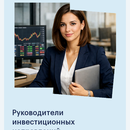
200+
тестов
30+ бизнес-кейсов
для усиления ваших
профессиональных навыков
Модуль 1. Лидерство
Управленческое мышление собственника и
топ-руководителя: ответственность за
капитал, решения с высокой ценой ошибки,
управление в условиях неопределённости.