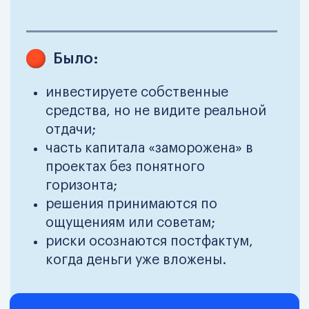
Модуль 13. Управление
финансами
Финансовое планирование, контроль и
управление капиталом на уровне
собственника и топ-менеджмента.
Получить подробную
программу на email
Результаты
обучения
После прохождения программы
вы выходите не с теорией, а с
работающей системой
управления инвестициями и
финансами.