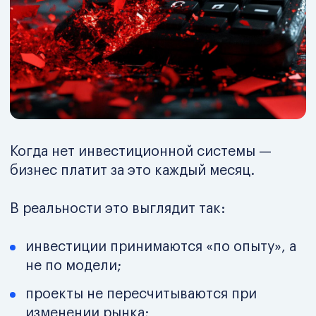
Без системы инвестиции управляют
бизнесом. С системой — бизнес
управляет инвестициями.
Что меняется, когда
появляется система
Инвестиции перестают быть риском и
становятся управляемым процессом.
Когда есть система:
каждое решение опирается на
модель, а не интуицию;
проекты сравниваются по
эффективности до входа;