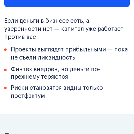
Рынок стал дороже,
быстрее и жёстче
к ошибкам
в финансах