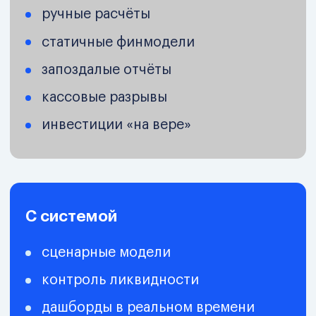
это управленческая программа для
тех, кто отвечает за капитал компании.
Вы выстраиваете инвестиционно-
финансовую систему: принимаете
решения на данных, управляете
рисками, ликвидностью и
доходностью, используете финтех как
инструмент контроля, а не как модный
набор технологий.
Программа про переход от «считать
деньги» — к осознанному управлению
капиталом и инвестициями.
Инструменты, которые вы освоите
Какие задачи вы сможете решать