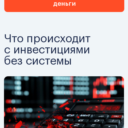
Без системы
ручные расчёты
статичные финмодели
запоздалые отчёты
кассовые разрывы
инвестиции «на вере»
С системой
сценарные модели
контроль ликвидности
дашборды в реальном времени
управляемые риски
решения на данных