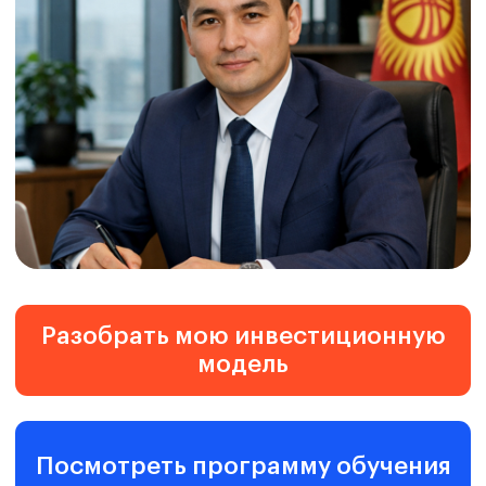
Разобрать мою инвестиционную
модель
Посмотреть программу обучения
Если деньги в бизнесе есть, а
уверенности нет — капитал уже работает
против вас
Проекты выглядят прибыльными — пока
не съели ликвидность
Финтех внедрён, но деньги по-
прежнему теряются
Риски становятся видны только
постфактум