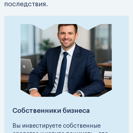
Руководители финтех- и
аналитических команд
Внедряете цифровые решения, но
хотите, чтобы они влияли на бизнес-
результат, а не просто собирали
данные.
Понять, подойдет ли
программа под мои задачи
Посмотреть программу
обучения