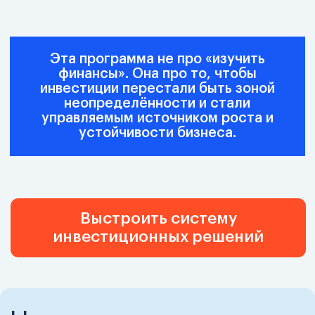
финансовые и инвестиционные
решения защищены цифрами, а
не мнением.
Управленческий эффект
инвестиции становятся
управляемым процессом, а не
источником стресса;
капитал распределяется осознанно,
с учётом рисков, ликвидности и
сценариев;
повышается устойчивость бизнеса
и предсказуемость финансовых
результатов;
растёт доверие к финансовой
функции и инвестиционным
командам;