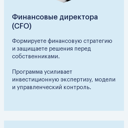
Что внутри
программы
600+ уроков
от преподавателей
с опытом более 10 лет
82 темы
по разным сферам бизнеса
450+
заданий на проверку усвоения
знаний