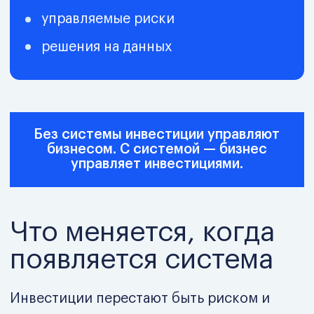
Вы не изучаете финансы. Вы собираете
рабочий инвестиционно-финансовый
контур.
Ключевые управленческие инструменты
инвестиционные и финансовые модели
(NPV, IRR, сценарии);
управление ликвидностью и денежными
потоками;
бюджетирование и план-факт контроль;
риск-менеджмент и стресс-тесты;
управленческая отчётность и
дашборды;
финтех-инструменты для автоматизации
решений;
финансовая аналитика для
руководителей.