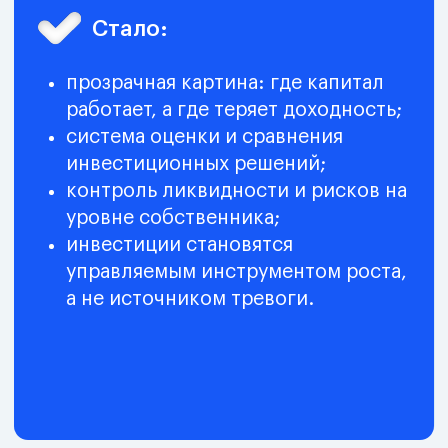
Что меняется в вашей работе во
время обучения
вы перестаёте инвестировать «на
ощущениях» и переходите к
решениям на данных и моделях;
появляется прозрачная картина:
где капитал работает, а где
заморожен;
инвестиционные проекты
сравниваются по единой логике,
а не по субъективным
ожиданиям;
снижается риск фатальных
ошибок в условиях
неопределённости;
финтех, аналитика и ИИ начинают
влиять на результат, а не просто
собирать данные;