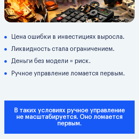
7 из 10 инвестиционных проектов
теряют рентабельность уже на этапе
реализации
до 30% капитала «застревает»
в проектах без пересчёта финмодели
80% рисков выявляются постфактум —
когда деньги уже вложены
финтех внедрён, но данные не влияют
на решения
бюджеты есть, но ликвидность
под давлением
Это не просчёт одного проекта. Это
отсутствие инвестиционной
системы управления.
Проверить, где бизнес теряет