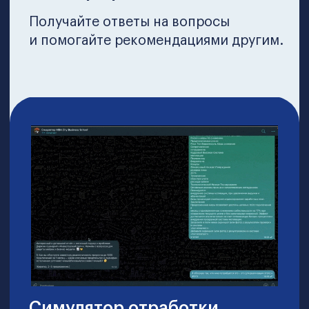
Выберите свой
вариант обучения
Менеджер
Пакет “Lite”
Минимальный набор компетенций
Электронный диплом школы
6 модулей