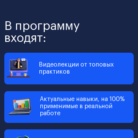
Директор по финансам
(CFO, Chief Financial
Officer)
Ключевой специалист любой
компании, регулирующий поток
финансовых ресурсов
Он принимает обоснованные финансовые
решения и находит новые точки роста
бизнеса. CFO точно знает, куда уходят
ресурсы и как оптимизировать финансовые
процессы.
Его умение разрабатывать финансовую
стратегию, выстраивать процесс
планирования и управлять рисками
обеспечивает стабильное развитие
компании.