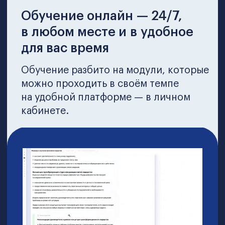
Программа обучения*
Курс направлен на развитие:
стратегического финансового
мышления и управления бизнесом;
навыков финансовой планирования,
анализа и контроля;
компетенций в управлении
денежными потоками,
прибыльностью и рисками;
лидерства и эффективного
взаимодействия с другими топ-
менеджерами.
27 кейсов