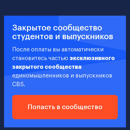
Актуальные навыки, на 100%
применимые в реальной
работе
Учеба по удобному для вас
графику
Практические задания по
построению финансовой
модели
Акцент на практику
Упорядоченные знания о
современном управлении
финансами