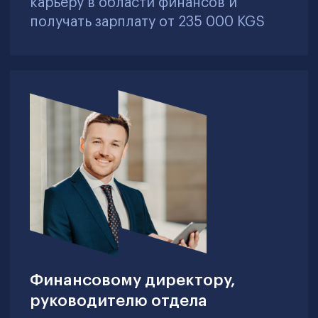
бюджетирования (rolling forecast) и
сценарного моделирования («what-
if» анализ) для оперативного
пересмотра финансовых планов и
повышения стратегической гибкости
Неэффективное управление
дебиторской и кредиторской
задолженностью вызывает кассовые
разрывы и ухудшение ликвидности
Внедрение политики управления
дебиторкой и кредиторкой,
построение платежных календарей и
автоматизация блокировок платежей
с помощью ERP-систем для
минимизации финансовых рисков
Недостаточный уровень финансового
моделирования и оценки