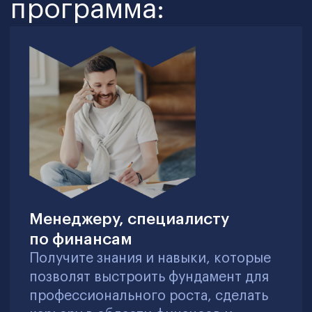
решите на курсе?
Низкая прозрачность и контроль
исполнения бюджета приводят к
финансовым потерям и рискам
превышения затрат
Внедрение системы бюджетного
контроля с четко определёнными
ролями центров финансовой
ответственности (ЦФО),
использование план/факт анализа и
факторного анализа для выявления
отклонений и корректировки
расходов
Отсутствие адаптивного
бюджетирования снижает гибкость
финансового управления в условиях
нестабильности рынка
Использование скользящего