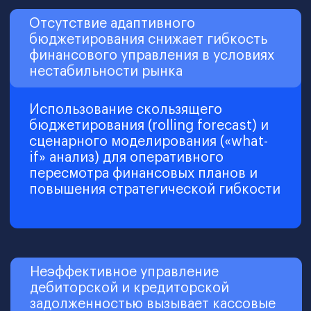
Тариф Profi: Диплом о профессиональной
переподготовке
Тариф Profi: Приложение к диплому о
профессиональной переподготовке
Тарифы Lite и Standart: Удостоверение о
повышении квалификации
Диплом EDLEA
Международный диплом от City Business
School