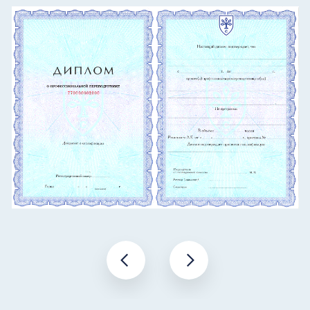
Доступ в Telegram-
сообщество выпускников
CBS
Это не просто чат — это ваш круг
+
доверенных профессионалов,
которые будут с вами даже после
окончания обучения.
НА ВСЕ КУРСЫ И ПРОГРАММЫ
Оставить заявку
Преподаватели