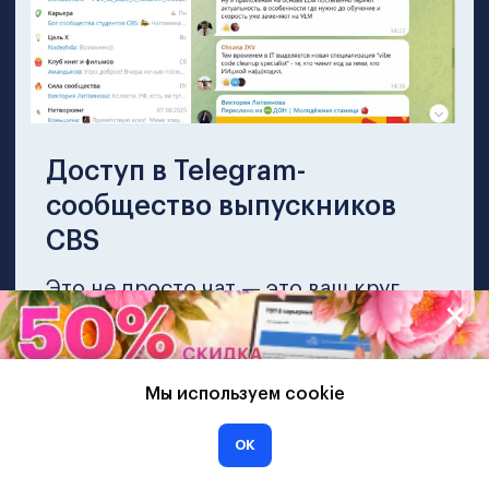
Выбрать
Руководитель
Пакет “Standart”
Стандартный набор компетенций
Удостоверение о повышении
квалификации + международный
диплом.
8 модулей
Мы используем cookie
202 ак. часов
ОК
5 мес. обучения
ЗАПИСАТЬСЯ НА ПРОГРАММУ
Бонус!