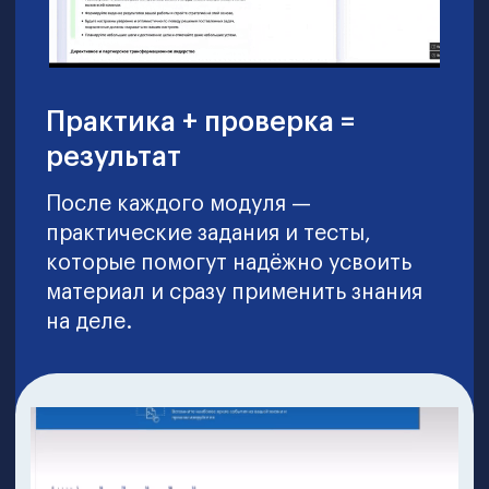
146 заданий
6 месяцев обучения
Результат:
Станете надежной опорой бизнеса:
научитесь управлять финансовыми
потоками компании, влиять на
прибыль и оптимизировать
расходы. Получите современные
инструменты для управленческого
учета и учитесь у лучших.
* на примере тарифа «ПРОФИ»