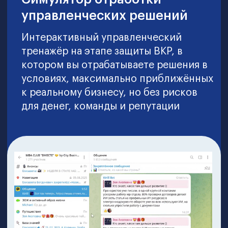
166 ак. часов
4 мес. обучения
Бонус!
Модуль «Искусственный интеллект
в экономике»
Курс по постановке и достижению
целей
Курс по построению карьеры
Симулятор отработки
управленческих решений (ИИ-
тренажёр)
CAMPUS (групповое
сопровождение
Старт потока: 13 августа 2026
130 000 KGS
52 000 KGS
4 333 KGS/мес
на 12 месяцев без переплат
единым платежом