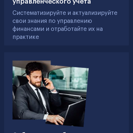
инвестиционных проектов снижает
качество принятия решений
Формирование навыков построения
финансовых моделей с расчетом
ключевых показателей
эффективности инвестиций (NPV,
IRR, DPP), использование методов
оценки и анализа риска
(чувствительный анализ, стресс-
тестирование)
Сложности в коммуникациях с
внутренними и внешними
стейкхолдерами снижают
эффективность взаимодействия и
доверие
Развитие навыков подготовки
управленческих дашбордов и
презентаций, освоение техник
деловой коммуникации и ведения
переговоров, формирование