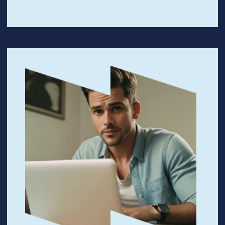
Руководство бизнесом с учетом
экономических и рыночных тенденций
Усиление резюме дипломом MBA,
востребованным в ведущих кыргызстанских и
международных компаниях
Расширение профессиональной сети:
установление полезных связей с настоящими и
будущими руководителями
Логичное и структурированное
представление о бизнес-процессах
Перенимание опыта топовых компаний и
экспертов из различных сфер бизнеса
Mini-MBA Professional —