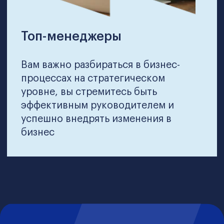
программа для тех, кто
планирует достичь
карьерных высот
Присоединяйтесь к нашей программе и
всего за полгода станьте
высококвалифицированным
управленцем.
Вы освоите фундаментальные принципы
и практические навыки, которые обычно
приобретаются за годы опыта. Наши
ведущие эксперты из престижных
компаний и современные учебные
материалы обеспечат вам все
необходимое для успеха.
Независимо от вашего текущего уровня
подготовки, наша программа откроет
перед вами двери кыргызстанских и
мировых компаний.