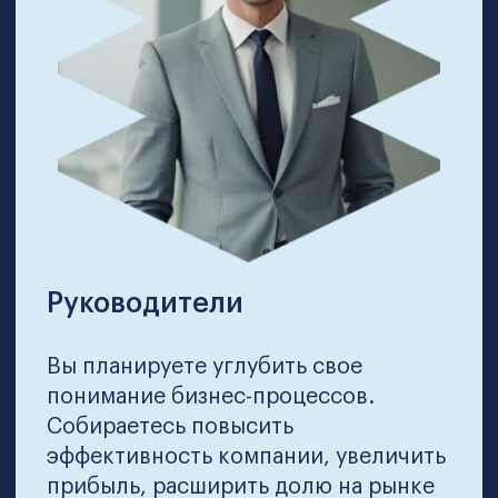
На программе вы освоите ключевые
управленческие навыки в ускоренном
формате. Получите знания и навыки в
области управления, финансов,
управления персоналом, маркетинга и
продаж, актуальные для современного
рынка Кыргызстана и мира. Курс поможет
вам открыть новые карьерные
перспективы:
Преимущество перед другими сотрудниками
при повышении в должности и увеличении
заработной платы
Подготовка к работе в международных
организациях или за рубежом
Быстрая адаптация к руководящей
должности после повышения и
демонстрация высокой компетентности