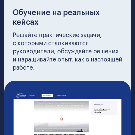
Валинуров Ильгиз
Борис Жалило
Ведущий HR-эксперт в России по
к.э.н., МВА, ACM
рекрутингу и построению карьеры
Ведущий HR-эксперт в России по
Один из самых т
рекрутингу и построению карьеры,
тренеров России
Президент корпорации кадровых
тренер-бренд, т
агентств Business Connection и
международного 
Академии рекрутинга
успешной работы 
Член Ассоциаци
(CISSA)