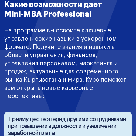
Доступ к программе МВА
и первый сертификат МВА
Шаблоны и полезные материалы,
*Результаты исследования, основанные на статистических
применимые в ежедневных
методах анализа динамики изменений среди студентов City
процессах
Business School, подтверждают эффективность программы.
Международный нетворкинг и
обмен опытом
Как проходит