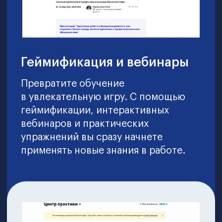
Результат обучения
Mini-MBA Professional
Карьерный рост
Приобретите новые навыки и диплом
MBA, что повысит ваши шансы на
продвижение по карьерной лестнице
и увеличение заработной платы.
Станьте уверенным управленцем,
готовым к руководящей должности
Финансовый контроль
Научитесь управлять финансами