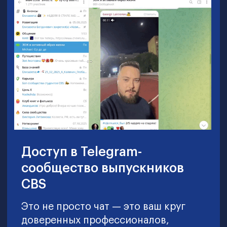
наиболее эффективны, а какие — уже
утратили актуальность
Карьерные перспективы
Получите диплом и бизнес-
образование мирового уровня,
открывающие возможности для
трудоустройства в международные
организации
Мы подтвердим ваши
компетенции
После успешного завершения обучения вы
получите электронный диплом школы