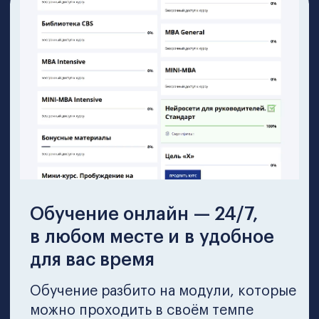
CBS
Это не просто чат — это ваш круг
доверенных профессионалов,
которые будут с вами даже после
окончания обучения.
Что вас ждет на
курсе
Это интенсивная практико-
ориентированная программа,
способствующая получению важных
управленческих навыков в кратчайшие
сроки
Современные методы и
инструменты, которые наши
эксперты проверили на