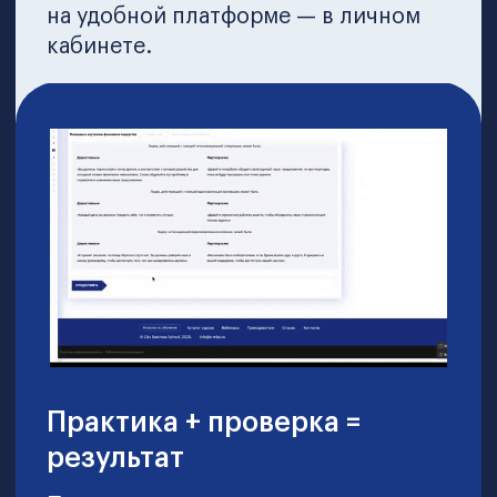
реальной практике
Наши преподаватели —
опытные специалисты,
готовые поделиться
примерами из собственной
практики
Задания основаны на
практических сценариях, с
которыми ежедневно
работают реальные
руководители
Возможность общения как с
преподавателями, так и с
однокурсниками при работе
над совместными проектами
и кейсами