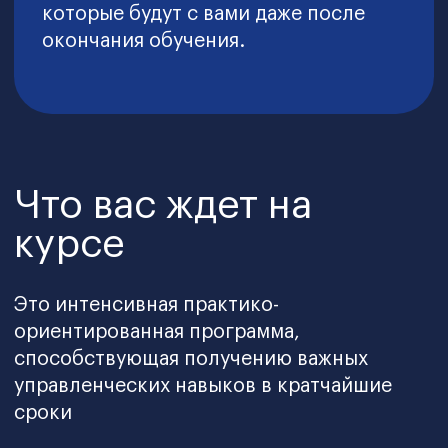
Выберите
дополнительные
специализации к
программе MBA