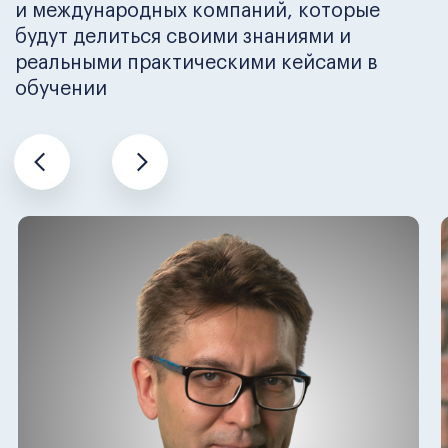
Получить консультацию по
специализациям
Программа обучения
Обучение разбито на 7 модулей. 6 из них
уже выбраны за вас мировыми
стандартами образования, а 7-й модуль
вы выбираете самостоятельно.
В зависимости от того, какая сфера
бизнеса вам интереснее.
1. Базовые
дисциплины бизнеса и
менеджмента