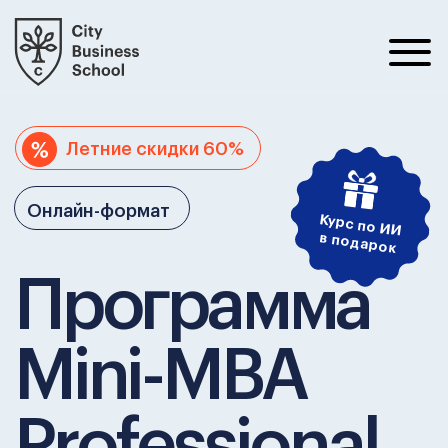
Летние скидки 60%
Онлайн-формат
Курс по ИИ
в подарок
Программа
Mini-MBA
Professional
Сжатая программа для тех, кто хочет
получить бизнес-образование в
ускоренном темпе. Формируйте полное
понимание особенностей бизнес-
процессов компании, развивайте