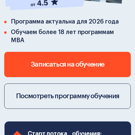
обучения:
6 месяцев (436 часов)
Беспроцентная рассрочка
:
на 12 месяцев
Закрытое сообщество
студентов и выпускников
После оплаты вы автоматически
становитесь частью
эксклюзивного
закрытого сообщества
единомышленников и выпускников
CBS.
Попасть в сообщество