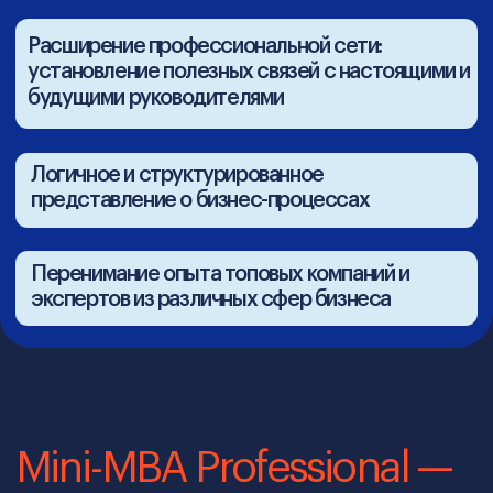
Практика + проверка =
результат
После каждого модуля —
практические задания и тесты,
которые помогут надёжно усвоить
материал и сразу применить знания
на деле.