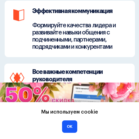
City Business
School —
инновационное
бизнес-
образование в РФ
и странах СНГ
Лучшая онлайн-бизнес школа
лауреат премии «Эффективное
образование»
Мы используем cookie
Лучшая программа МВА
лауреат премии «Эффективное
ОК
образование»